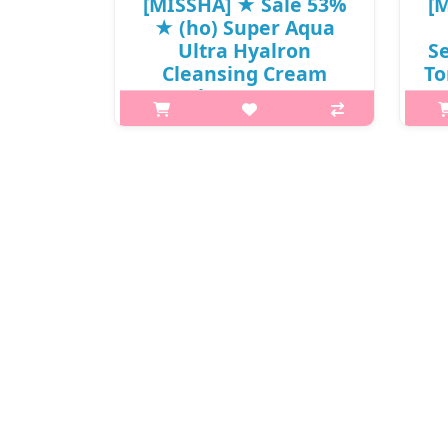
[MISSHA] ★ Sale 53%
[
★ (ho) Super Aqua
Ultra Hyalron
Se
Cleansing Cream
To
200ml / 9,000 won(6)
p,img{max-width: 600px;}
h2{margin-top: 25px;} What it is
Gentle and moist cleansing cream
h2
with strong makeup dissolving
Inte
ability. It thoroughly remove
makeup without irritating the skin
hya
by me..
tone
₩4,230