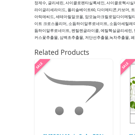
정제수, 글리세린, 사이클로펜타실록세인, 사이클로헥사실
라이글리세라이드, 폴리솔베이트60, 다이메티콘,카보머,
아릭애씨드, 세테아릴알코올, 암모늄아크릴로일다이메틸
이트 크로스폴리머, 소듐하이알루로네이트, 소듐아세틸
듐하이알루로네이트, 펜틸렌글라이콜, 에틸헥실글리세린, 
커스꽃추출물, 삼백초추출물, 저단선추출물,녹차추출물, 페
Related Products