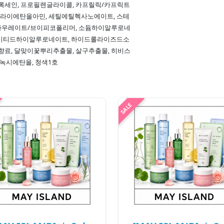
록세인, 프로필렌글라이콜, 카프릴릭/카프릭트
 트라이에탄올아민, 세틸에틸헥사노에이트, 스테
타우레이트/브이피코폴리머, 소듐하이알루로네
레이티드하이알루로네이트, 하이드롤라이즈드소
향료, 달맞이꽃뿌리추출물, 살구추출물, 히비스
녹시에탄올, 청색1호