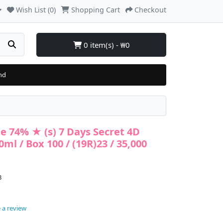
Wish List (0)
Shopping Cart
Checkout
0 item(s) - ₩0
nd
e 74% ★ (s) 7 Days Secret 4D
l / Box 100 / (19R)23 / 35,000
3
 a review